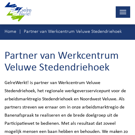
Navig
wisse
Ga
Home
Partner van Werkcentrum Veluwe Stedendriehoek
direct
naar
inhoud
Partner van Werkcentrum
Veluwe Stedendriehoek
GelreWerkt! is partner van Werkcentrum Veluwe
Stedendriehoek, het regionale werkgeversservicepunt voor de
arbeidsmarktregio Stedendriehoek en Noordwest Veluwe. Als
partners streven we ernaar om in onze arbeidsmarktregio de
Banenafspraak te realiseren en de brede doelgroep uit de
Participatiewet te bedienen. Met als resultaat dat zoveel
mogelijk mensen een baan hebben en behouden. We maken zo