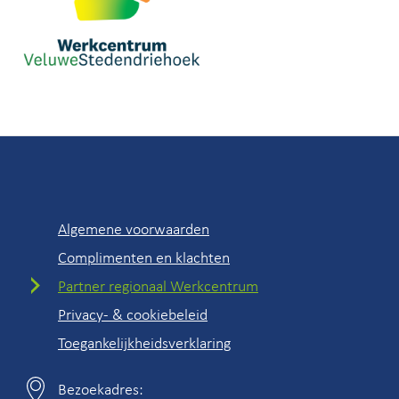
Snel
Algemene voorwaarden
naar
Complimenten en klachten
Partner regionaal Werkcentrum
Privacy- & cookiebeleid
Toegankelijkheidsverklaring
Bezoekadres:
Contactgegevens