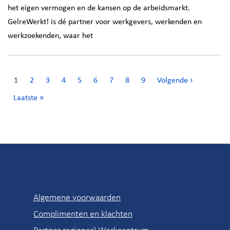
het eigen vermogen en de kansen op de arbeidsmarkt.
GelreWerkt! is dé partner voor werkgevers, werkenden en
werkzoekenden, waar het
Paginering
Huidige
1
Page
2
Page
3
Page
4
Page
5
Page
6
Page
7
Page
8
Page
9
Volgende
Volgende ›
pagina
pagina
Laatste
Laatste »
pagina
Snel
Algemene voorwaarden
naar
Complimenten en klachten
Partner regionaal Werkcentrum