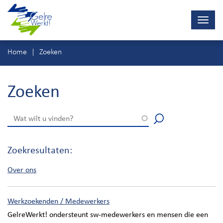
Navig
wisse
Ga
Home
Zoeken
direct
naar
inhoud
Zoeken
Zoekresultaten:
Over ons
Werkzoekenden / Medewerkers
GelreWerkt! ondersteunt sw-medewerkers en mensen die een